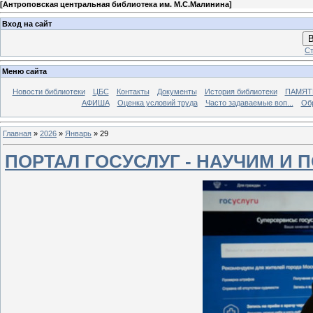
[
Антроповская центральная библиотека им. М.С.Малинина
]
Вход на сайт
В
Ст
Меню сайта
Новости библиотеки
ЦБС
Контакты
Документы
История библиотеки
ПАМЯТЬ
АФИША
Оценка условий труда
Часто задаваемые воп...
Об
Главная
»
2026
»
Январь
»
29
ПОРТАЛ ГОСУСЛУГ - НАУЧИМ И