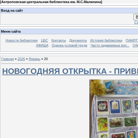
[
Антроповская центральная библиотека им. М.С.Малинина
]
Вход на сайт
В
Ст
Меню сайта
Новости библиотеки
ЦБС
Контакты
Документы
История библиотеки
ПАМЯТЬ
АФИША
Оценка условий труда
Часто задаваемые воп...
Об
Главная
»
2026
»
Январь
»
20
НОВОГОДНЯЯ ОТКРЫТКА - ПРИВ