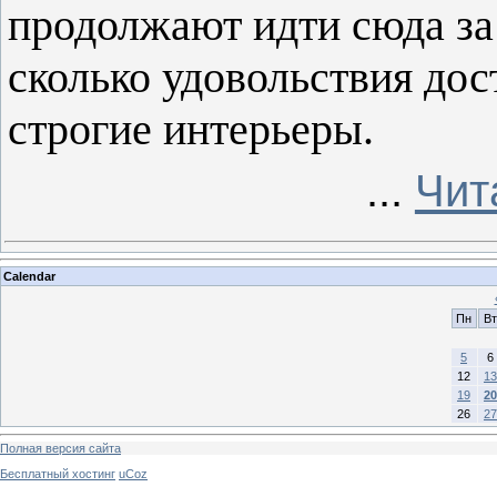
продолжают идти сюда за
сколько удовольствия до
строгие интерьеры.
...
Чит
Calendar
Пн
Вт
5
6
12
13
19
20
26
27
Полная версия сайта
Бесплатный хостинг
uCoz