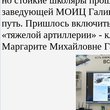
но стойкие школяры прош
заведующей МОИЦ Галин
путь. Пришлось включить
«тяжелой артиллерии» - 
Маргарите Михайловне Г