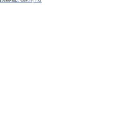
Бесплатный хостинг
uCoz