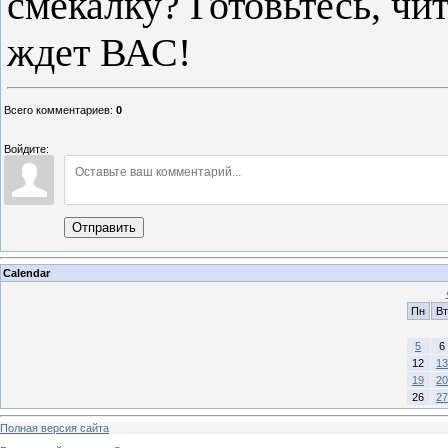
смекалку? Готовьтесь, чи
ждет ВАС!
Всего комментариев
:
0
Войдите:
Отправить
Calendar
Пн
Вт
5
6
12
13
19
20
26
27
Полная версия сайта