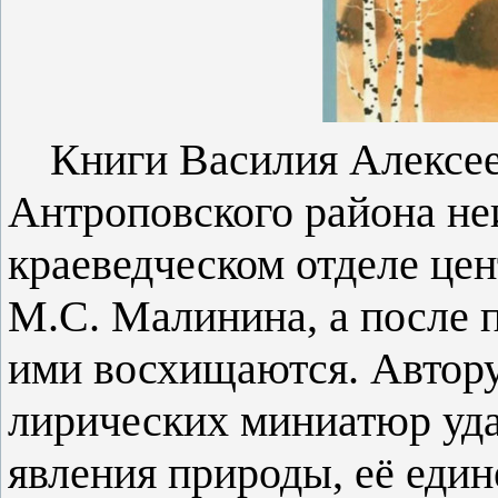
Книги Василия Алексе
Антроповского района н
краеведческом отделе це
М.С. Малинина, а после 
ими восхищаются. Автору
лирических миниатюр уд
явления природы, её едине