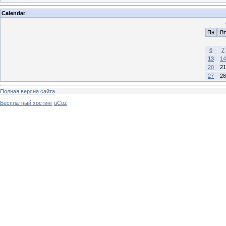
Calendar
Пн
Вт
6
7
13
14
20
21
27
28
Полная версия сайта
Бесплатный хостинг
uCoz