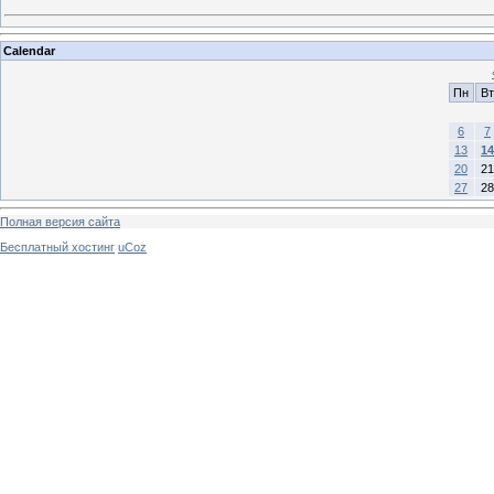
Calendar
Пн
Вт
6
7
13
14
20
21
27
28
Полная версия сайта
Бесплатный хостинг
uCoz