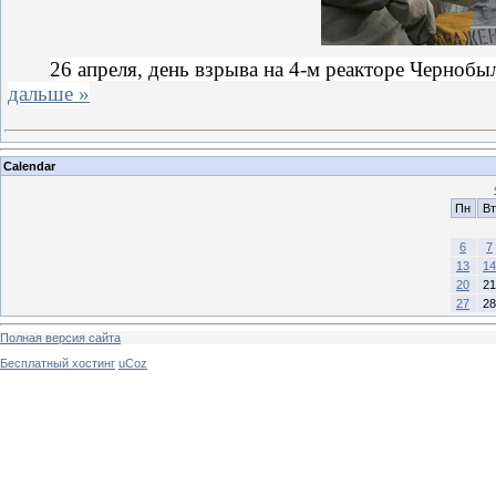
26 апреля
, день взрыва на 4-м реакторе Чернобы
дальше »
Calendar
Пн
Вт
6
7
13
14
20
21
27
28
Полная версия сайта
Бесплатный хостинг
uCoz