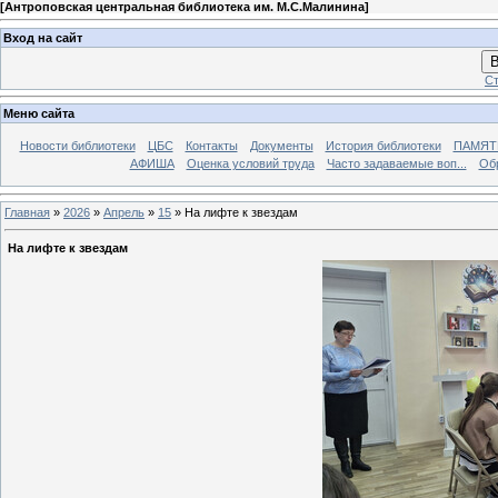
[
Антроповская центральная библиотека им. М.С.Малинина
]
Вход на сайт
В
Ст
Меню сайта
Новости библиотеки
ЦБС
Контакты
Документы
История библиотеки
ПАМЯТЬ
АФИША
Оценка условий труда
Часто задаваемые воп...
Об
Главная
»
2026
»
Апрель
»
15
» На лифте к звездам
На лифте к звездам